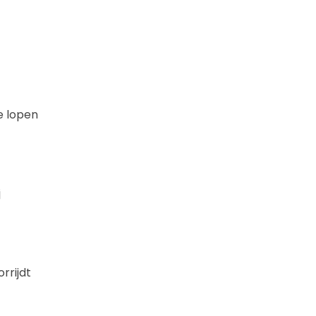
e lopen
j
rrijdt